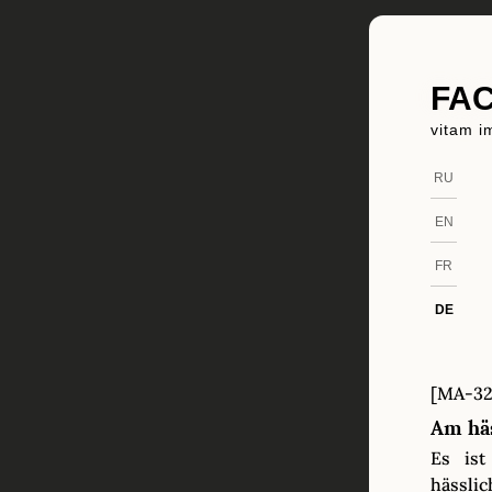
FAC
vitam i
RU
EN
FR
DE
[MA-32
Am hä
Es ist
hässlic