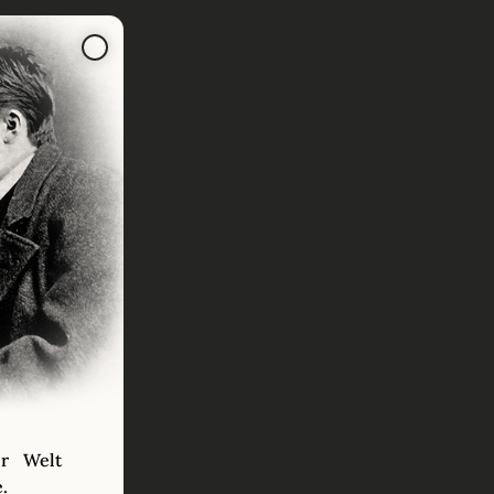
er Welt
.