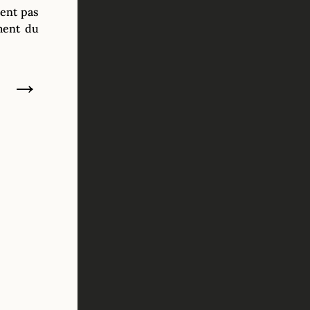
tent pas
ment du
→