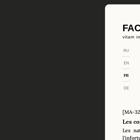
FAC
vitam i
RU
EN
FR
DE
[MA-32
Les co
Les na
l’info