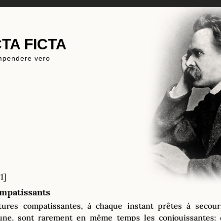
TA FICTA
mpendere vero
1]
mpatissants
tures compatissantes, à chaque instant prêtes à secour
rtune, sont rarement en même temps les conjouissantes: 