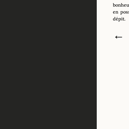
bonheur
en pos
dépit.
←